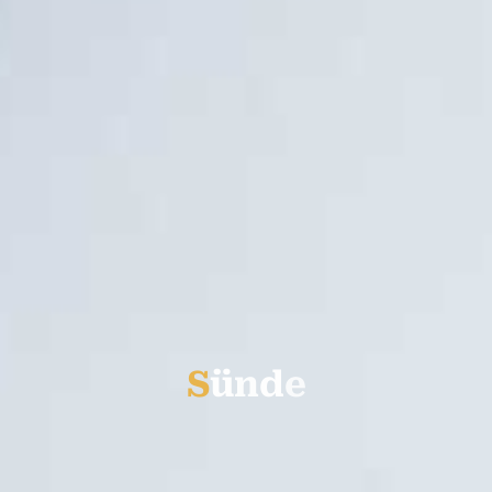
S
ü
n
d
e