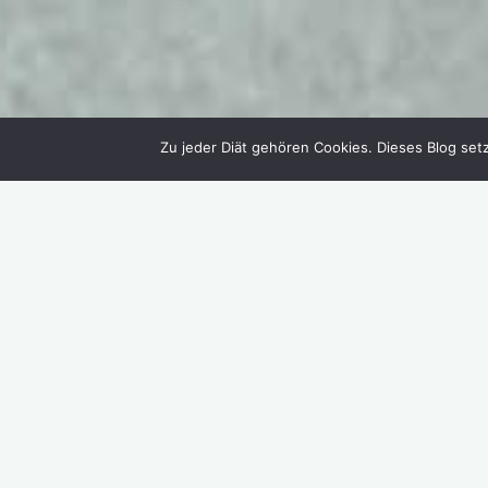
Zu jeder Diät gehören Cookies. Dieses Blog setz
Mein Tagebuch
Schreibe einen Kommentar
Mein sportlicher
Jahresrückblick 2022
Daniel Herold
Januar 1, 2023