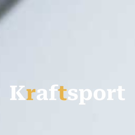
K
r
a
f
t
s
p
o
r
t