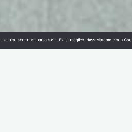
t selbige aber nur sparsam ein. Es ist möglich, dass Matomo einen Cookie
Start
Beiträge verschlagwortet mit "Kraftsport"
Mein Tagebuch
Schreibe einen Kommentar
Mein sportlicher
Jahresrückblick 2021
Daniel Herold
Dezember 30, 2021
Boom! Am Ende sagen immer alle, dass
das Jahr wie im Flug vergangen sei
und plötzlich und unerwartet ist