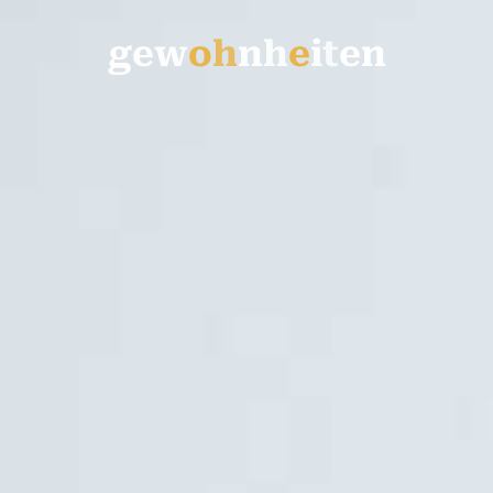
g
e
w
o
h
n
h
e
i
t
e
n