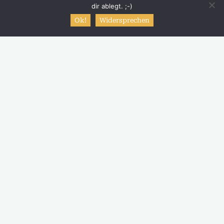
dir ablegt. ;-)
Ok!
Widersprechen
Start
Mein Tagebuch
Schreibe einen Kommentar
Wie du zum Gewicht halten
smarte Ziele formulieren
kannst
Daniel Herold
Januar 2, 2023
In diesem Beitrag geht es um eine Methode, wie
du smarte Ziele formulieren kannst, denn um
Ziele geht es in verschiedenen Beiträgen im Blog
und …
#
Adipositas
#
Ernährungsplan
#
Fitness