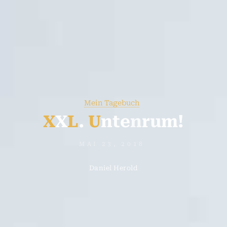
Mein Tagebuch
X
X
L
.
U
n
t
e
n
r
u
m
!
MAI 23, 2018
Daniel Herold