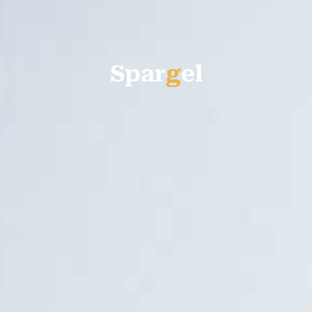
S
p
a
r
g
e
l