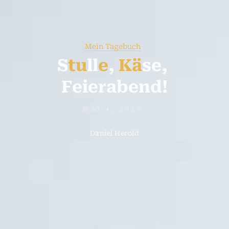
Mein Tagebuch
S
t
u
l
l
e
,
K
ä
s
e
,
F
e
i
e
r
a
b
e
n
d
!
MAI 4, 2018
Daniel Herold