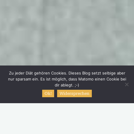
Zu jeder Diät gehören Cookies. Dieses Blog setzt selbige aber
nur sparsam ein. Es ist möglich, dass Matomo einen Cookie bei
dir ablegt. ;-)
Ok!
Widersprechen
Start
Mein Tagebuch
So ähnlich lassen sich die vergangenen Tage
zusammenfassen. Ich kann mich gar nicht mehr richtig
erinnern, was alles so passiert ist, aber es muss viel