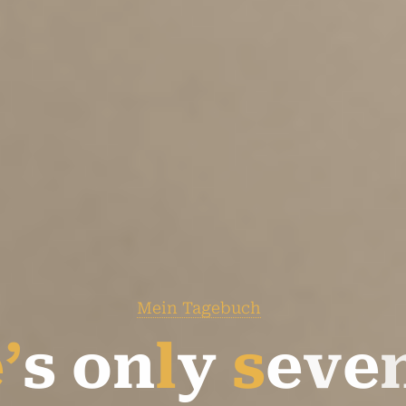
Mein Tagebuch
e
’
s
o
n
l
y
s
e
e
v
e