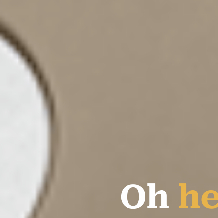
O
h
h