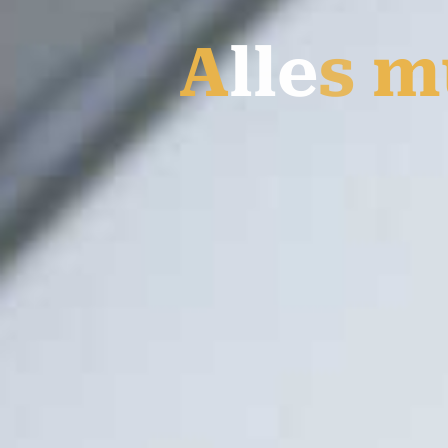
A
l
l
e
s
m