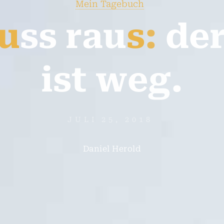
Mein Tagebuch
u
s
s
r
a
u
s
:
d
e
i
s
t
w
e
g
.
JULI 25, 2018
Daniel Herold