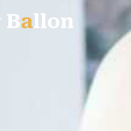
r
B
a
l
l
o
n