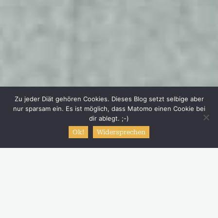
Zu jeder Diät gehören Cookies. Dieses Blog setzt selbige aber
nur sparsam ein. Es ist möglich, dass Matomo einen Cookie bei
dir ablegt. ;-)
Ok!
Widersprechen
Start
Mein Tagebuch
and gays.
Ob es eine wichtige Veränderung ist? Bestimmt. Ob der
Zeitpunkt passt? Keine Ahnung. Scheinbar bin ich seit 10
Minuten Single. Unklar! Gründe und Gefühle an dieser