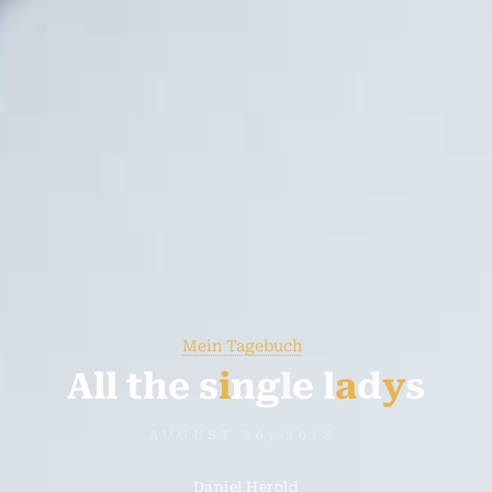
Mein Tagebuch
A
l
l
t
h
e
s
i
n
g
l
e
l
a
d
y
s
AUGUST 26, 2018
Daniel Herold