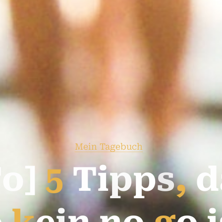
Mein Tagebuch
T
o
]
5
T
i
p
p
s
,
d