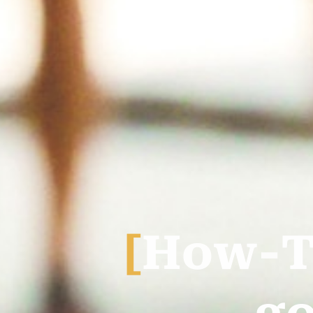
[
H
o
w
-