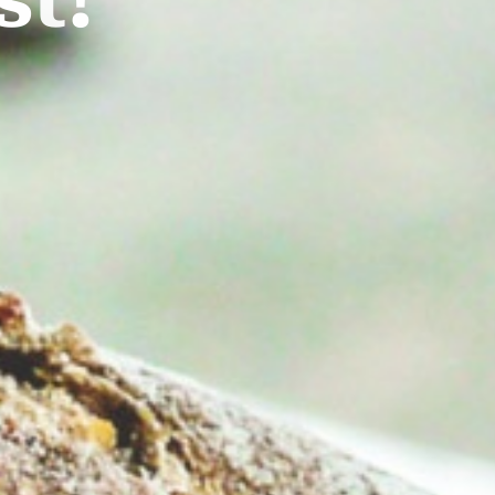
s
t
!