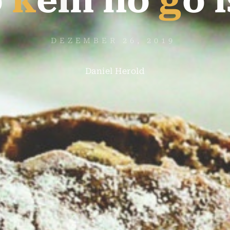
o
k
e
i
n
n
o
g
o
i
DEZEMBER 26, 2019
Daniel Herold