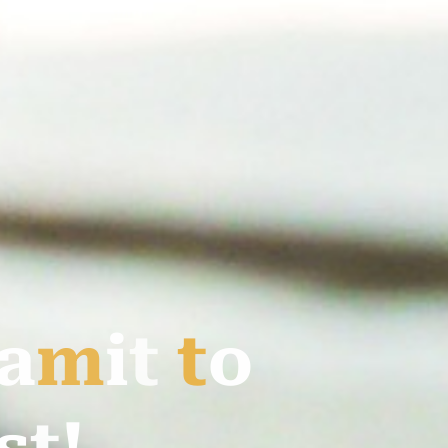
a
m
i
t
t
o